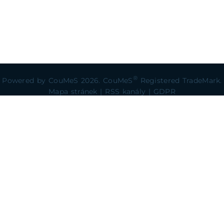
®
Powered by
CouMeS
2026. CouMeS
Registered TradeMark.
Mapa stránek
|
RSS kanály
|
GDPR