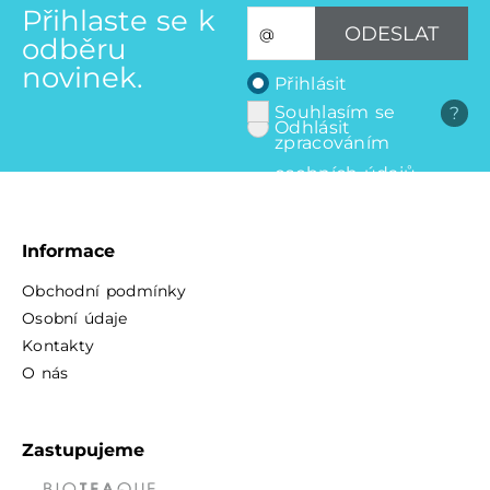
Přihlaste se k
ODESLAT
odběru
novinek.
Přihlásit
Souhlasím se
?
Odhlásit
zpracováním
osobních údajů
Informace
Obchodní podmínky
Osobní údaje
Kontakty
O nás
Zastupujeme